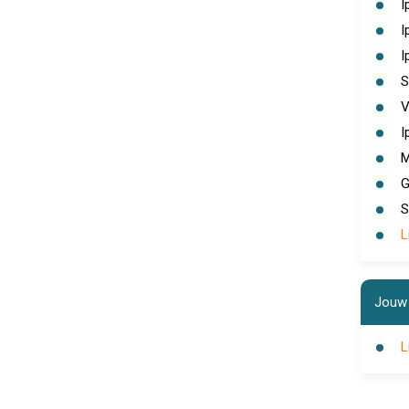
I
I
I
S
V
I
M
G
S
L
Jouw 
L