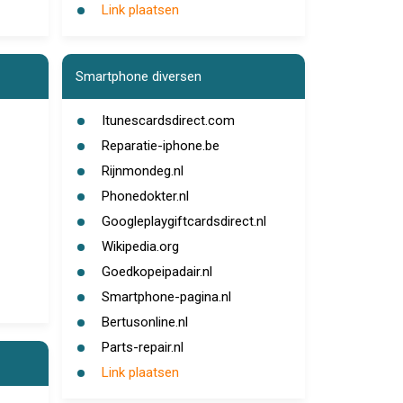
Link plaatsen
Smartphone diversen
Itunescardsdirect.com
Reparatie-iphone.be
Rijnmondeg.nl
Phonedokter.nl
Googleplaygiftcardsdirect.nl
Wikipedia.org
Goedkopeipadair.nl
Smartphone-pagina.nl
Bertusonline.nl
Parts-repair.nl
Link plaatsen