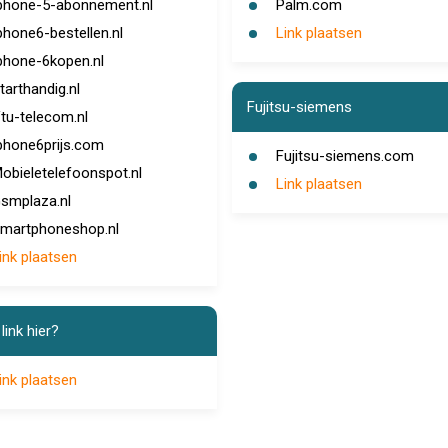
phone-5-abonnement.nl
Palm.com
phone6-bestellen.nl
Link plaatsen
phone-6kopen.nl
tarthandig.nl
Fujitsu-siemens
tu-telecom.nl
phone6prijs.com
Fujitsu-siemens.com
obieletelefoonspot.nl
Link plaatsen
smplaza.nl
martphoneshop.nl
ink plaatsen
link hier?
ink plaatsen