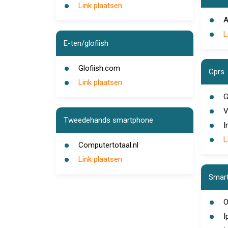
Link plaatsen
A
L
E-ten/glofiish
Glofiish.com
Gprs
Link plaatsen
G
V
Tweedehands smartphone
I
L
Computertotaal.nl
Link plaatsen
Smar
O
I