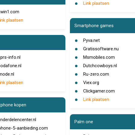
Link plaatsen
win1.com
ink plaatsen
Smartphone games
Pyva.net
Gratissoftware.nu
prs-info.nl
Msmobiles.com
odafone.nl
Dutchcowboys.nl
mode.nl
Ru-zero.com
ink plaatsen
Viex.org
Clickgamer.com
Link plaatsen
tphone kopen
nderdelencenter.nl
Palm one
phone-5-aanbieding.com