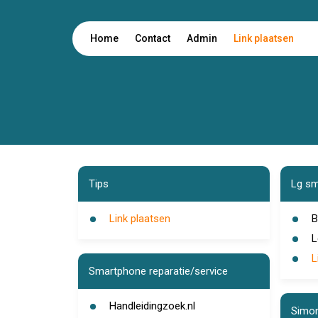
Home
Contact
Admin
Link plaatsen
Tips
Lg sm
Link plaatsen
B
L
L
Smartphone reparatie/service
Handleidingzoek.nl
Simon